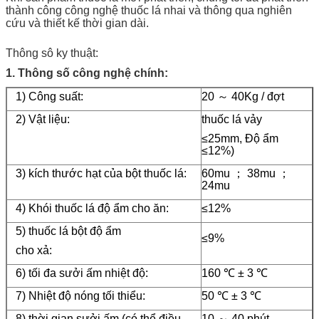
thành công công nghệ thuốc lá nhai và thông qua nghiên
cứu và thiết kế thời gian dài.
Thông sô ky thuật:
1. Thông số công nghệ chính:
1) Công suất:
20 ～ 40Kg / đợt
2) Vật liệu:
thuốc lá vảy
≤25mm, Độ ẩm
≤12%)
3) kích thước hạt của bột thuốc lá:
60mu ； 38mu ；
24mu
4) Khói thuốc lá độ ẩm cho ăn:
≤12%
5) thuốc lá bột độ ẩm
≤9%
cho xả:
6) tối đa sưởi ấm nhiệt độ:
160 ℃ ± 3 ℃
7) Nhiệt độ nóng tối thiểu:
50 ℃ ± 3 ℃
8) thời gian sưởi ấm (có thể điều
10 ～ 40 phút