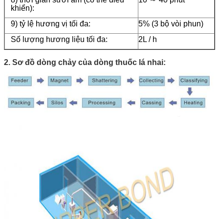
khiển):
9) tỷ lệ hương vị tối đa:
5% (3 bộ vòi phun)
Số lượng hương liệu tối đa:
2L / h
2. Sơ đồ dòng chảy của dòng thuốc lá nhai: