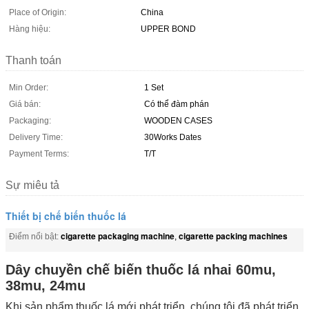
Place of Origin:
China
Hàng hiệu:
UPPER BOND
Thanh toán
Min Order:
1 Set
Giá bán:
Có thể đàm phán
Packaging:
WOODEN CASES
Delivery Time:
30Works Dates
Payment Terms:
T/T
Sự miêu tả
Thiết bị chế biến thuốc lá
cigarette packaging machine
cigarette packing machines
Điểm nổi bật:
,
Dây chuyền chế biến thuốc lá nhai 60mu,
38mu, 24mu
Khi sản phẩm thuốc lá mới phát triển, chúng tôi đã phát triển