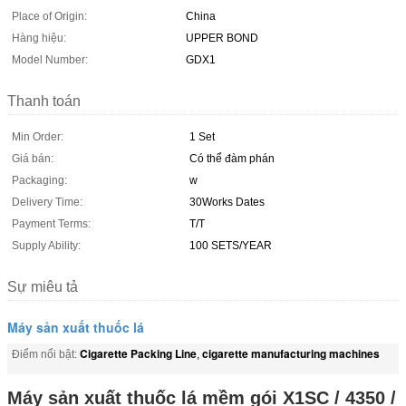
Place of Origin:
China
Hàng hiệu:
UPPER BOND
Model Number:
GDX1
Thanh toán
Min Order:
1 Set
Giá bán:
Có thể đàm phán
Packaging:
w
Delivery Time:
30Works Dates
Payment Terms:
T/T
Supply Ability:
100 SETS/YEAR
Sự miêu tả
Máy sản xuất thuốc lá
Cigarette Packing Line
cigarette manufacturing machines
Điểm nổi bật:
,
Máy sản xuất thuốc lá mềm gói X1SC / 4350 /