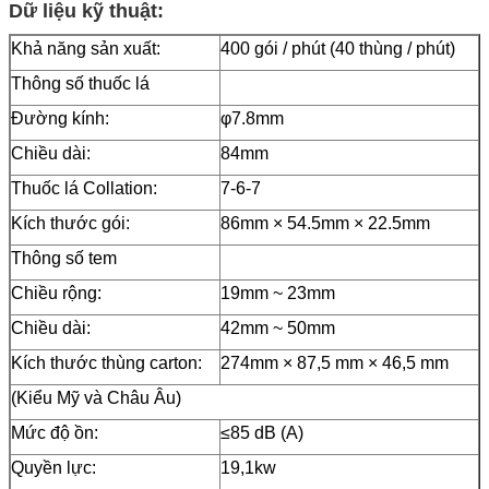
Dữ liệu kỹ thuật:
Khả năng sản xuất:
400 gói / phút (40 thùng / phút)
Thông số thuốc lá
Đường kính:
φ7.8mm
Chiều dài:
84mm
Thuốc lá Collation:
7-6-7
Kích thước gói:
86mm × 54.5mm × 22.5mm
Thông số tem
Chiều rộng:
19mm ~ 23mm
Chiều dài:
42mm ~ 50mm
Kích thước thùng carton:
274mm × 87,5 mm × 46,5 mm
(Kiểu Mỹ và Châu Âu)
Mức độ ồn:
≤85 dB (A)
Quyền lực:
19,1kw