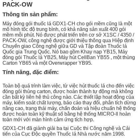
PACK-OW
Thông tin sản phẩm:
Máy đóng gói thuốc lá GDX1-CH cho gói mềm cũng là một
mô hình tốc độ trung bình, có khả năng sản xuất 400 gói
mềm mỗi phút.
Nó được phát triển trên cơ sở X1SC / 4350 /
PACK-OW, công nghệ được giới thiệu thông qua Hiệp định
Chuyển giao Công nghệ giữa GD và Tập đoàn Thuốc lá
Quốc gia Trung Quốc. Nó bao gồm Khay nạp YB15, Máy
đóng gói Thuốc lá YB25, Máy hút CellBan YB55 , một thùng
Carton YB65 và một Overwrapper YB95.
Tính năng, đặc điểm:
Toàn bộ quá trình làm việc, từ việc hút thuốc lá cho đến việc
đóng gói thùng carton, được hoàn thành tự động mà không
cần bất kỳ liên hệ thủ công nào.
Các thiết lập hoạt động của
máy, kiểm soát chất lượng, báo cáo thay đổi, phân tích dừng
nâng cao, trạng thái máy, chẩn đoán và hiệu chuẩn hệ thống
được hoàn toàn kỹ thuật số bằng hệ thống MICRO-II hoàn
toàn mới với màn hình cảm ứng tích hợp.
GDX1-CH đã giành giải ba tại Cuộc thi Công nghệ và Cải
tiến của Cục Độc quyền Thuốc lá Nhà nước năm 1998.