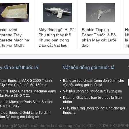
stomzied
Máy đóng gói HLP2
Bobbin Tipping
H
garette Tray
Phụ tùng thay thế
Paper Thuốc lá Bộ
Nh
garette Machine
Khung bên trong
phận Máy cắt Lưỡi
lá
rts For MK8 /
Dao cắt Vật liệu
dao
Ti
K9
thép
Vật liệu:
Hợp kim
T
àu sắc:
Màu vàng
Vật liệu:
Thép
Lô hàng:
thể hiện
W
t tư:
Nhựa
Gốc:
Trung Quốc
MOQ:
100
Vậ
hãn hiệu:
LÊN
Đóng gói:
Thùng
Quốc gia:
Trung
V
 sản xuất thuốc lá
Vật liệu đóng gói thuốc lá
ẢNG
carton
Quốc
L
guồn gốc:
Thời gian dẫn
 làm thuốc lá MAX-5 2500 Thanh
Băng xé tiêu chuẩn 1mm đến 5mm cho
RUNG QUỐC
đầu:
mot thang
 Cig / Min Chiều dài 60-150mm
vật liệu đóng gói thuốc lá
niture Tape Cigarette Machine Parts
Vật liệu đóng gói thuốc lá giấy 25gsm
lar Fibre 3340 X 21
Dập nổi Giấy bạc bao bì thuốc lá Giấy
arette Machine Parts Steel Suction
nhôm
e MK8 , MK9
Giấy bìa cứng đóng gói cỡ King cho gói
g gói thuốc lá Gold Line Tự dính
thuốc lá
0m Dễ dàng mở băng xé
ất lượng Máy sản xuất thuốc lá nhà cung cấp. © 2012 - 2026 HK UPP