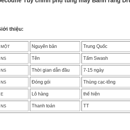
Decoufle Tùy chỉnh phụ tùng máy Bánh răng D
iới thiệu:
Nguyên bản
Trung Quốc
MỘT
Tên
Tấm Swash
NS
Thời gian dẫn đầu
7-15 ngày
NS
Đóng gói
Thùng cạc-tông
NS
Lô hàng
thể hiện
E
Thanh toán
TT
NS