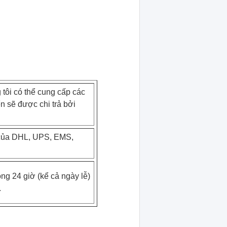
tôi có thể cung cấp các
n sẽ được chi trả bởi
c của DHL, UPS, EMS,
òng 24 giờ (kể cả ngày lễ)
.