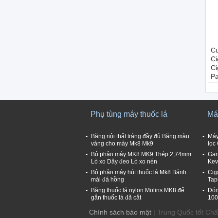
Cu
Ci
Ci
Pa
M
m
Vậ
N
Phụ tùng máy thuốc lá
Máy
B
n
Băng nội thất tráng đầy đủ Băng màu
Máy
T
vàng cho máy Mk8 Mk9
lọc
Bộ phận máy MK8 MK9 Thép 2,74mm
Gar
Lò xo Dây đeo Lò xo nén
Kev
Bộ phận máy hút thuốc lá Mk8 Bánh
Cig
mài đá hồng
Tap
Băng thuốc lá nylon Molins MK8 để
Đón
gắn thuốc lá đã cắt
100
Chính sách bảo mật
| Trung Quốc tốt Ch