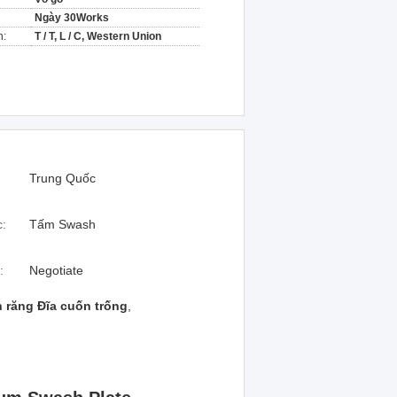
Ngày 30Works
n:
T / T, L / C, Western Union
Trung Quốc
:
Tấm Swash
:
Negotiate
 răng Đĩa cuốn trống
,