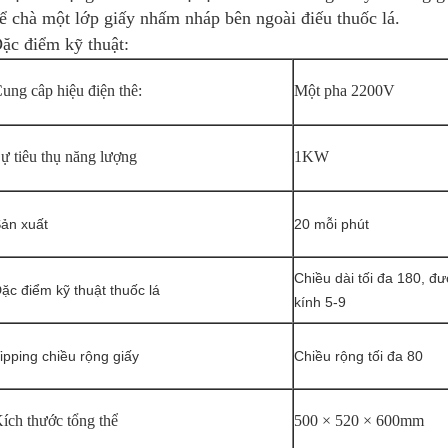
ể chà một lớp giấy nhấm nháp bên ngoài điếu thuốc lá.
ặc điểm kỹ thuật:
ung câp hiệu điện thê:
Một pha 2200V
ự tiêu thụ năng lượng
1KW
ản xuất
20 mỗi phút
Chiều dài tối đa 180, đ
ặc điểm kỹ thuật thuốc lá
kính 5-9
ipping chiều rộng giấy
Chiều rộng tối đa 80
ích thước tổng thể
500 × 520 × 600mm