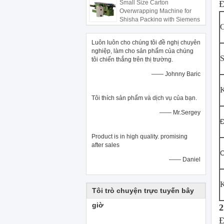
Small Size Carton
Đ
Overwrapping Machine for
Shisha Packing with Siemens
C
PLC
Luôn luôn cho chúng tôi đề nghị chuyên
nghiệp, làm cho sản phẩm của chúng
S
tôi chiến thắng trên thị trường.
—— Johnny Baric
K
Tôi thích sản phẩm và dịch vụ của bạn.
—— Mr.Sergey
Đ
Product is in high quality. promising
after sales
C
—— Daniel
K
Tôi trò chuyện trực tuyến bây
giờ
2
Đ