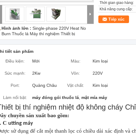
Thời gian giao hàng:
Khả năng cung cấp:
Tiếp xúc
Hình ảnh lớn :
Single-phase 220V Heat No
Burn Thuốc lá Máy thí nghiệm Thiết bị
hi tiết sản phẩm
Điều kiện:
Mới
Màu:
Kim loại
Sức mạnh:
2Kw
Vôn:
220V
Port:
Quảng Châu
Vật chất:
Kim loại
Làm nổi bật:
máy đóng gói thuốc lá
,
mật mía máy
Thiết bị thí nghiệm nhiệt độ không cháy C
ây chuyền sản xuất bao gồm:
. C
utting máy
ược sử dụng để cắt một thanh lọc có chiều dài xác định và ch