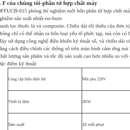
F
của chúng tôi-phần tử hợp chất máy
.
FFUCB-015 phòng thí nghiệm mới bốn phần tử hợp chất má
ghiệm sản xuất nhiệt-no-burn
hanh lọc thuốc lá và composite.
Chiều dài tối thiểu của đơn v
hông chỉ có thể nhận ra bốn loại yếu tố phức tạp, mà còn có b
áy sử dụng công nghệ điều khiển kỹ thuật số, và chiều dài củ
ằng cách điều chỉnh các thông số trên màn hình cảm ứng mà 
hất lượng sản phẩm và tốc độ sản xuất cao hơn nhiều so với
ặc điểm kỹ thuật:
Cung câp hiệu điện thê
Một pha 220V
Thiết bị điện
2KW
Sản xuất
15 mỗi phút