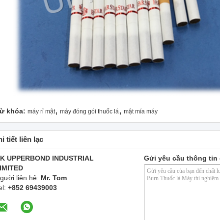
,
,
ừ khóa:
máy rỉ mật
máy đóng gói thuốc lá
mật mía máy
i tiết liên lạc
K UPPERBOND INDUSTRIAL
Gửi yêu cầu thông tin 
IMITED
gười liên hệ:
Mr. Tom
el:
+852 69439003