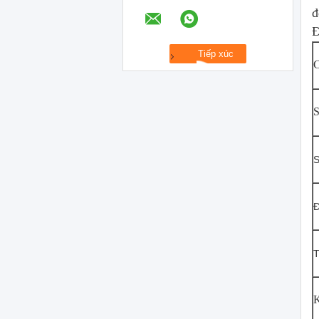
đ
Đ
C
S
S
Đ
T
K