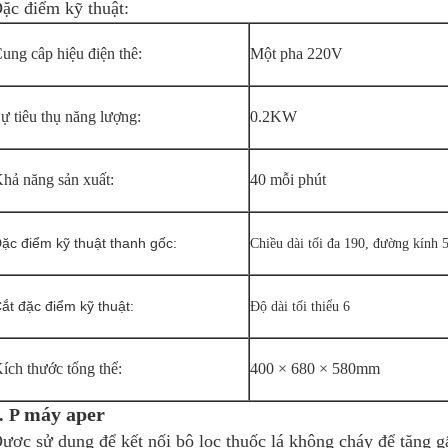
ặc điểm kỹ thuật:
ung câp hiệu điện thê:
Một pha 220V
ự tiêu thụ năng lượng:
0.2KW
hả năng sản xuất:
40 mỗi phút
ặc điểm kỹ thuật thanh gốc:
Chiều dài tối đa 190, đường kính 
ắt đặc điểm kỹ thuật:
Độ dài tối thiểu 6
ích thước tổng thể:
400 × 680 × 580mm
máy aper
. P
ược sử dụng để kết nối bộ lọc thuốc lá không cháy để tăng gấ